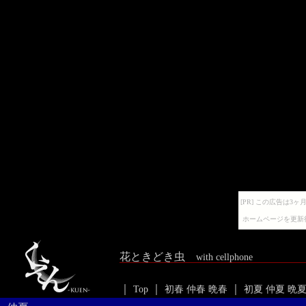
[PR] この広告は
ホームページを更新
花ときどき虫
with cellphone
｜
｜
｜
Top
初春
仲春
晩春
初夏
仲夏
晩