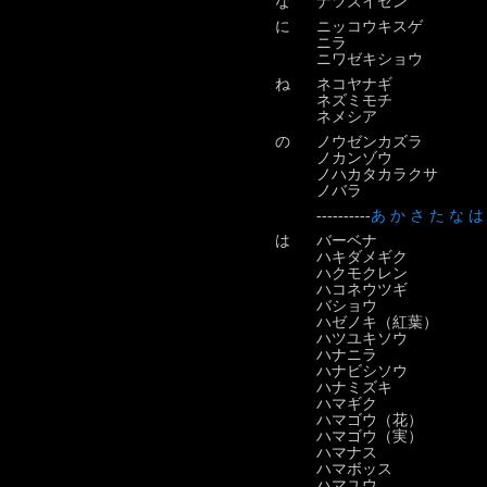
な
ナツズイセン
に
ニッコウキスゲ
ニラ
ニワゼキショウ
ね
ネコヤナギ
ネズミモチ
ネメシア
の
ノウゼンカズラ
ノカンゾウ
ノハカタカラクサ
ノバラ
----------
あ
か
さ
た
な
は
は
バーベナ
ハキダメギク
ハクモクレン
ハコネウツギ
バショウ
ハゼノキ（紅葉）
ハツユキソウ
ハナニラ
ハナビシソウ
ハナミズキ
ハマギク
ハマゴウ（花）
ハマゴウ（実）
ハマナス
ハマボッス
ハマユウ