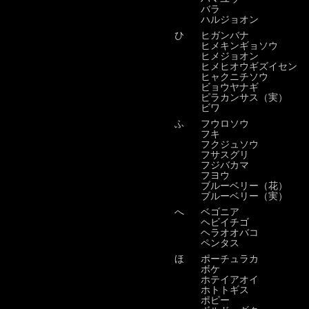
バラ
ハルジョオン
ひ
ヒガンバナ
ヒメキンギョソウ
ヒメジョオン
ヒメヒオウギズイセン
ヒャクニチソウ
ビョウヤナギ
ピラカンサス（実）
ビワ
ふ
フウロソウ
フキ
フクジュソウ
フサスグリ
フジバカマ
フヨウ
ブルーベリー（花）
ブルーベリー（実）
へ
ベゴニア
ヘビイチゴ
ヘラオオバコ
ペンタス
ほ
ポーチュラカ
ボケ
ホテイアオイ
ホトトギス
ポピー