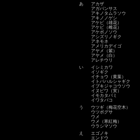
あ
アカザ
アガパンサス
アキノタムラソウ
アキノノゲシ
アケビ（雄花）
アケビ（雌花）
アケボノソウ
アシズリノギク
アネモネ
アメリカデイゴ
アヤメ（紫）
アヤメ（白）
アレチウリ
い
イシミカワ
イソギク
イチョウ（黄葉）
イトバハルシャギク
イブキジャコウソウ
イヌビワ（実）
イモカタバミ
イワタバコ
う
ウツギ（梅花空木）
ウツボグサ
ウメ
ウメ（寒紅梅）
ウラシマソウ
え
エゴノキ
エンドウ