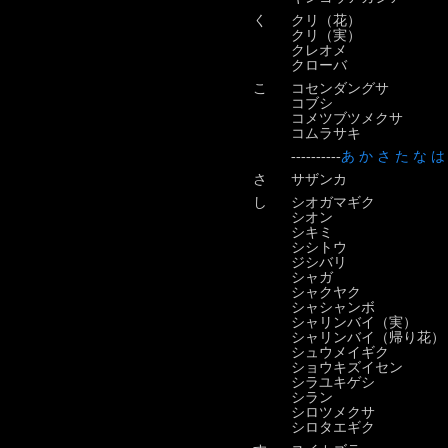
く
クリ（花）
クリ（実）
クレオメ
クローバ
こ
コセンダングサ
コブシ
コメツブツメクサ
コムラサキ
----------
あ
か
さ
た
な
は
さ
サザンカ
し
シオガマギク
シオン
シキミ
シシトウ
ジシバリ
シャガ
シャクヤク
シャシャンボ
シャリンバイ（実）
シャリンバイ（帰り花）
シュウメイギク
ショウキズイセン
シラユキゲシ
シラン
シロツメクサ
シロタエギク