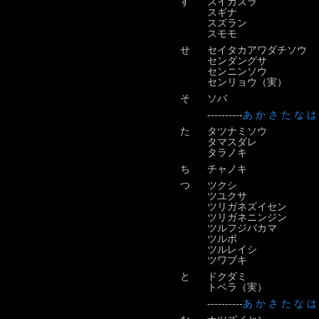
す
スイカズラ
スギナ
スズラン
スモモ
せ
セイタカアワダチソウ
センダングサ
センニンソウ
センリョウ（実）
そ
ソバ
----------
あ
か
さ
た
な
は
た
タツナミソウ
タマスダレ
タラノキ
ち
チャノキ
つ
ツクシ
ツユクサ
ツリガネズイセン
ツリガネニンジン
ツルフジバカマ
ツルボ
ツルレイシ
ツワブキ
と
ドクダミ
トベラ（実）
----------
あ
か
さ
た
な
は