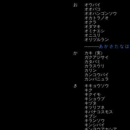
お
オウバイ
オオバコ
オオハンゴンソウ
オカトラノオ
オクラ
オダマキ
オミナエシ
オニユリ
オリヅルラン
----------
あ
か
さ
た
な
は
か
カキ（実）
ガクアジサイ
カタバミ
カラスウリ
カリン
カンコウバイ
カンパニュラ
き
キキョウソウ
キク
キクイモ
キショウブ
キヅタ
キツリフネ
キバナコスモス
キブシ
キランソウ
キンシバイ
ギンヨウアカシア