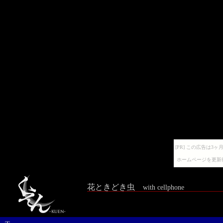
[PR] この広告は
ホームページを更新
花ときどき虫
with cellphone