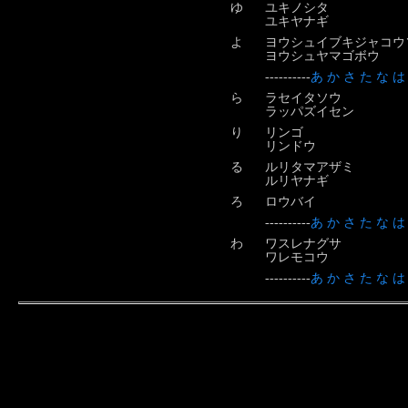
ゆ
ユキノシタ
ユキヤナギ
よ
ヨウシュイブキジャコウ
ヨウシュヤマゴボウ
----------
あ
か
さ
た
な
は
ら
ラセイタソウ
ラッパズイセン
り
リンゴ
リンドウ
る
ルリタマアザミ
ルリヤナギ
ろ
ロウバイ
----------
あ
か
さ
た
な
は
わ
ワスレナグサ
ワレモコウ
----------
あ
か
さ
た
な
は