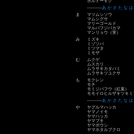
ボルドーギク
----------
あ
か
さ
た
な
は
ま
マツムシソウ
マムシグサ
マリーゴールド
マルバフジバカマ
マンリョウ（実）
み
ミズキ
ミゾソバ
ミツマタ
ミモザ
む
ムクゲ
ムスカリ
ムラサキカタバミ
ムラサキツユクサ
も
モクレン
モチ
モミジバフウ（紅葉）
モモイロヒルザキツキミ
----------
あ
か
さ
た
な
は
や
ヤグルマハッカ
ヤマノイモ
ヤマハッカ
ヤマブキ
ヤマボウシ
ヤマホタルブクロ