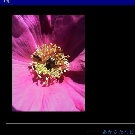
Top
----------
あ
か
さ
た
な
は