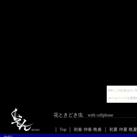
[PR] この広告は
ホームページを更新
花ときどき虫
with cellphone
｜
｜
｜
Top
初春
仲春
晩春
初夏
仲夏
晩